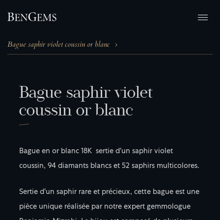
Bague saphir violet coussin or blanc
B
a
g
u
e
s
a
p
h
i
r
v
i
o
l
e
t
c
o
u
s
s
i
n
o
r
b
l
a
n
c
Bague en or blanc 18K sertie d’un saphir violet
coussin, 94 diamants blancs et 52 saphirs multicolores.
Sertie d’un saphir rare et précieux, cette bague est une
pièce unique réalisée par notre expert gemmologue