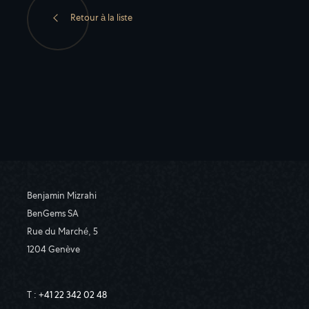
Retour à la liste
Benjamin Mizrahi
BenGems SA
Rue du Marché, 5
1204 Genève
T :
+41 22 342 02 48