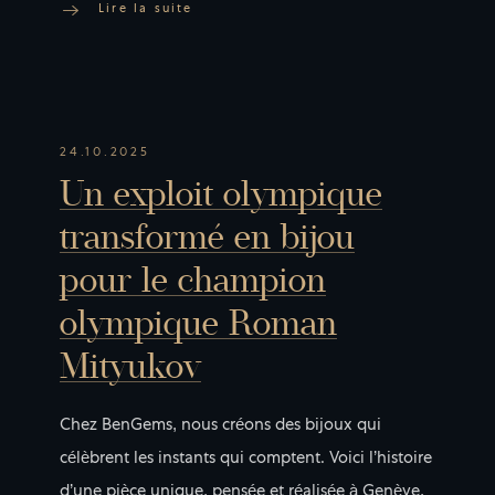
L
i
r
e
l
a
s
u
i
t
e
24.10.2025
Un exploit olympique
transformé en bijou
pour le champion
olympique Roman
Mityukov
Chez BenGems, nous créons des bijoux qui
célèbrent les instants qui comptent. Voici l’histoire
d’une pièce unique, pensée et réalisée à Genève,