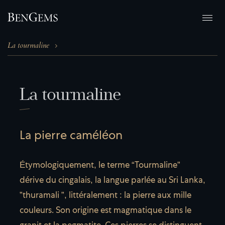
La tourmaline
L
a
t
o
u
r
m
a
l
i
n
e
La pierre caméléon
Étymologiquement, le terme “Tourmaline”
dérive du cingalais, la langue parlée au Sri Lanka,
”thuramali ”, littéralement : la pierre aux mille
couleurs. Son origine est magmatique dans le