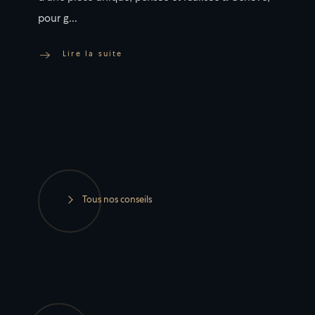
pour g...
L
i
r
e
l
a
s
u
i
t
e
Tous nos conseils