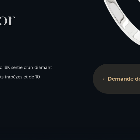
o
r
c 18K sertie d’un diamant
s trapèzes et de 10
Demande de