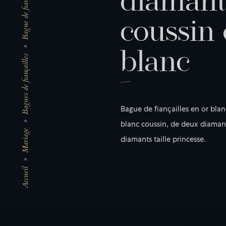
d
i
a
m
a
n
t
c
o
u
s
s
i
n
b
l
a
n
c
Bagues de fiançailles
Bague de fiançailles en or blan
blanc coussin, de deux diamant
Mariage
diamants taille princesse.
Accueil