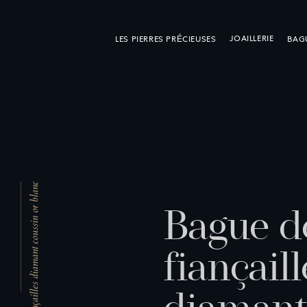
JOAILLERIE
LES PIERRES PRÉCIEUSES
BAGU
Bague de fiançailles diamant coussin or blanc
B
a
g
u
e
d
f
i
a
n
ç
a
i
l
l