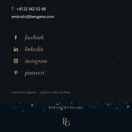
T :
+41 22 342 02 48
emizrahi@bengems.com
facebook
linkedin
instagram
pinterest
mentions légales
-
gestion des cookies
DESIGN BY
MCUBE