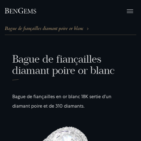
Bague de fiançailles diamant poire or blanc
B
a
g
u
e
d
e
f
i
a
n
ç
a
i
l
l
e
s
d
i
a
m
a
n
t
p
o
i
r
e
o
r
b
l
a
n
c
Bague de fiançailles en or blanc 18K sertie d’un
diamant poire et de 310 diamants.