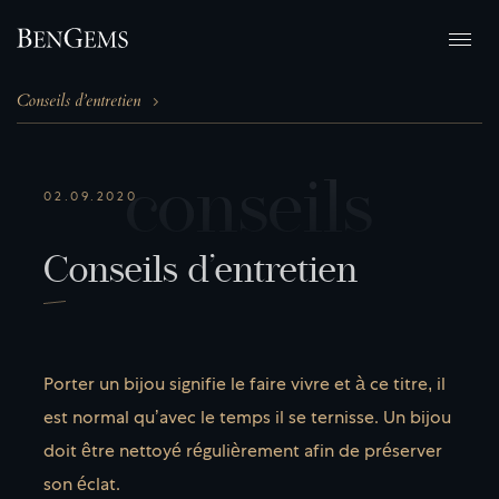
Conseils d’entretien
c
o
n
s
e
i
l
s
02.09.2020
C
o
n
s
e
i
l
s
d
’
e
n
t
r
e
t
i
e
n
Porter un bijou signifie le faire vivre et à ce titre, il
est normal qu’avec le temps il se ternisse. Un bijou
doit être nettoyé régulièrement afin de préserver
son éclat.